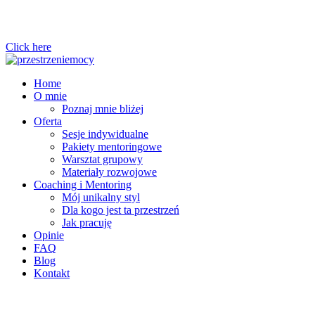
Click here
Home
O mnie
Poznaj mnie bliżej
Oferta
Sesje indywidualne
Pakiety mentoringowe
Warsztat grupowy
Materiały rozwojowe
Coaching i Mentoring
Mój unikalny styl
Dla kogo jest ta przestrzeń
Jak pracuję
Opinie
FAQ
Blog
Kontakt