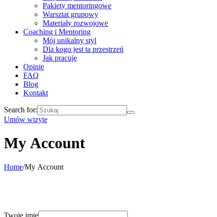
Pakiety mentoringowe
Warsztat grupowy
Materiały rozwojowe
Coaching i Mentoring
Mój unikalny styl
Dla kogo jest ta przestrzeń
Jak pracuję
Opinie
FAQ
Blog
Kontakt
Search for:
Umów wizytę
My Account
Home
/
My Account
Dołącz do MocLettera i odbierz swój darmowy
pakiet.
Twoje imię