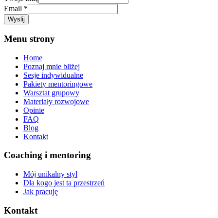
imię
Email
*
Email
Wyslij
Twoje
Menu strony
Home
Poznaj mnie bliżej
Sesje indywidualne
Pakiety mentoringowe
Warsztat grupowy
Materiały rozwojowe
Opinie
FAQ
Blog
Kontakt
Coaching i mentoring
Mój unikalny styl
Dla kogo jest ta przestrzeń
Jak pracuję
Kontakt