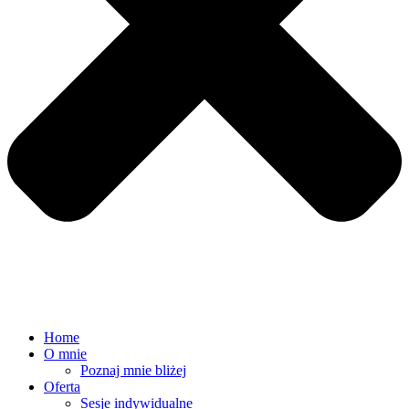
Home
O mnie
Poznaj mnie bliżej
Oferta
Sesje indywidualne