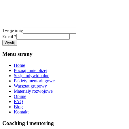
Dołącz do MocLettera i odbierz swój darmowy
pakiet.
Twoje imię
imię
Email
*
Email
Wyslij
Twoje
Menu strony
Home
Poznaj mnie bliżej
Sesje indywidualne
Pakiety mentoringowe
Warsztat grupowy
Materiały rozwojowe
Opinie
FAQ
Blog
Kontakt
Coaching i mentoring