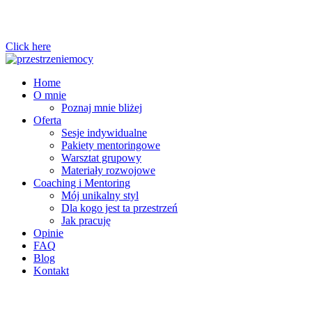
Click here
Home
O mnie
Poznaj mnie bliżej
Oferta
Sesje indywidualne
Pakiety mentoringowe
Warsztat grupowy
Materiały rozwojowe
Coaching i Mentoring
Mój unikalny styl
Dla kogo jest ta przestrzeń
Jak pracuję
Opinie
FAQ
Blog
Kontakt