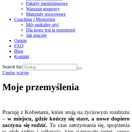
Pakiety mentoringowe
Warsztat grupowy
Materiały rozwojowe
Coaching i Mentoring
Mój unikalny styl
Dla kogo jest ta przestrzeń
Jak pracuję
Opinie
FAQ
Blog
Kontakt
Search for:
Umów wizytę
Moje przemyślenia
Pracuję z Kobietami, które stoją na życiowym rozdrożu
–
w miejscu
, gdzie kończy się stare, a nowe dopiero
zaczyna się rodzić.
To czas zatrzymania się, spojrzenia
w głąb siebie i odkrycia, kim naprawdę jesteś, czego