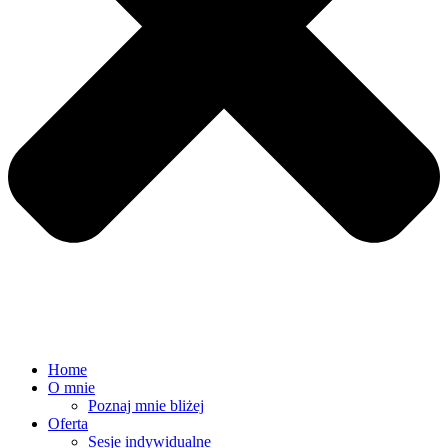
Home
O mnie
Poznaj mnie bliżej
Oferta
Sesje indywidualne